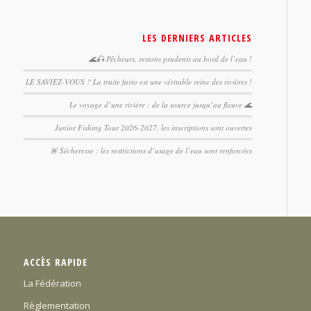
LES DERNIERS ARTICLES
🌊🎣 Pêcheurs, restons prudents au bord de l’eau !
LE SAVIEZ-VOUS ? La truite fario est une véritable reine des rivières !
Le voyage d’une rivière : de la source jusqu’au fleuve 🌊
Junior Fishing Tour 2026-2027, les inscriptions sont ouvertes
🚨 Sécheresse : les restrictions d’usage de l’eau sont renforcées
ACCÈS RAPIDE
La Fédération
Règlementation