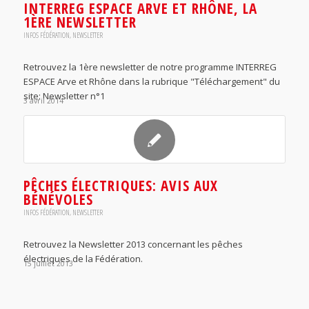
INTERREG ESPACE ARVE ET RHÔNE, LA
1ÈRE NEWSLETTER
INFOS FÉDÉRATION
,
NEWSLETTER
Retrouvez la 1ère newsletter de notre programme INTERREG
ESPACE Arve et Rhône dans la rubrique "Téléchargement" du
site: Newsletter n°1
3 avril 2014
PÊCHES ÉLECTRIQUES: AVIS AUX
BÉNÉVOLES
INFOS FÉDÉRATION
,
NEWSLETTER
Retrouvez la Newsletter 2013 concernant les pêches
électriques de la Fédération.
15 juillet 2013