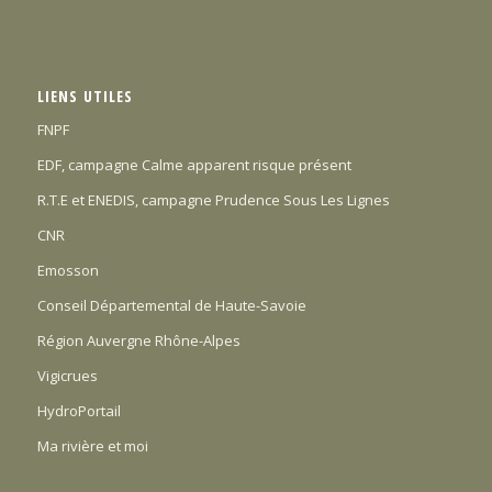
LIENS UTILES
FNPF
EDF, campagne Calme apparent risque présent
R.T.E et ENEDIS, campagne Prudence Sous Les Lignes
CNR
Emosson
Conseil Départemental de Haute-Savoie
Région Auvergne Rhône-Alpes
Vigicrues
HydroPortail
Ma rivière et moi