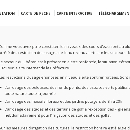
NTATION
CARTE DE PÊCHE
CARTE INTERACTIVE
TÉLÉCHARGEMEN
Comme vous avez pu le constater, les niveaux des cours d’eau sont au plus 
arrêté des restriction des usages de l’eau niveau alerte sur les secteurs d
Le secteur du Chéran est à présent en alerte renforcée, la situation s’éta
1321 sur le
site internet de la Préfecture
.
Les restrictions d’usage énoncées en niveau alerte sont renforcées. Sont 
L’arrosage des pelouses, des ronds-points, des espaces verts publics e
toute nature toute la journée
L’arrosage des massifs floraux et des jardins potagers de 8h à 20h
L’arrosage des stades et des terrains de golf à l’exception des « green
hebdomadairement pour l’irrigation des stades et des golfs).
Sur les mesures d’irrigation des cultures, la restriction horaire est élargie