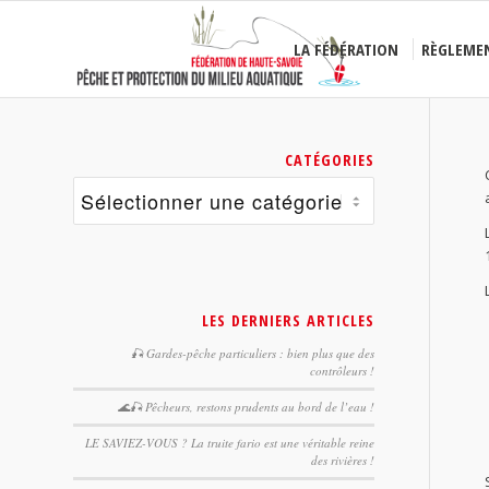
LA FÉDÉRATION
RÈGLEME
CATÉGORIES
Catégories
LES DERNIERS ARTICLES
🎣 Gardes-pêche particuliers : bien plus que des
contrôleurs !
🌊🎣 Pêcheurs, restons prudents au bord de l’eau !
LE SAVIEZ-VOUS ? La truite fario est une véritable reine
des rivières !