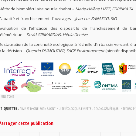
Méthode biomoléculaire pour le chabot
–
Marie-Hélène LIZEE, FDPPMA 74
Capacité et franchissement d’ouvrages
–
Jean-Luc ZANASCO, SIG
Evaluation de l’efficacité des dispositifs de franchissement de b
télémétrique
–
David GRIMARDIAS, Hépia Genève
Restauration de la continuité écologique à l’échelle d’in bassin versant: éla
à la décision –
Quentin DUMOUTIER, SAGE Environnement
(bientôt disponib
 JUILLET 2015
ETIQUETTES :
ARVE ET RHÔNE
,
BORNE
,
CONTINUITÉ ÉCOLOGIQUE
,
ÉMETTEUR RADIO
,
GÉNÉTIQUE
,
INTERREG
,
PI
Partager cette publication