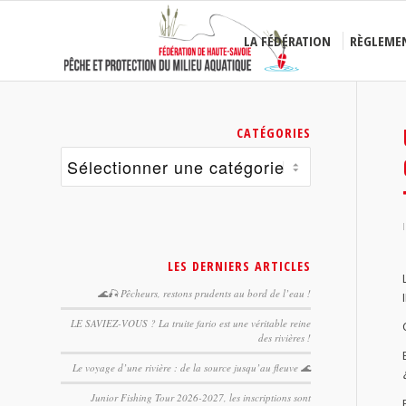
LA FÉDÉRATION
RÈGLEME
CATÉGORIES
Catégories
I
LES DERNIERS ARTICLES
🌊🎣 Pêcheurs, restons prudents au bord de l’eau !
LE SAVIEZ-VOUS ? La truite fario est une véritable reine
des rivières !
Le voyage d’une rivière : de la source jusqu’au fleuve 🌊
Junior Fishing Tour 2026-2027, les inscriptions sont