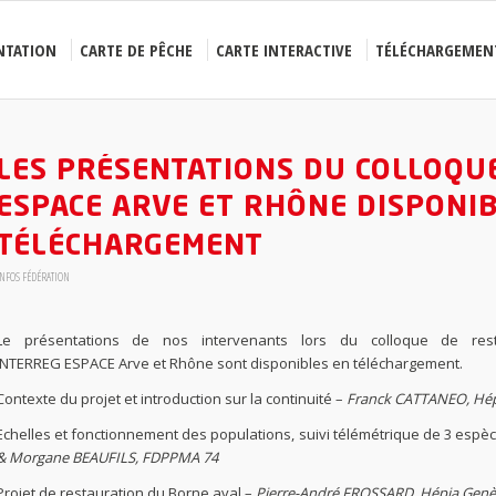
NTATION
CARTE DE PÊCHE
CARTE INTERACTIVE
TÉLÉCHARGEMEN
LES PRÉSENTATIONS DU COLLOQU
ESPACE ARVE ET RHÔNE DISPONIB
TÉLÉCHARGEMENT
NFOS FÉDÉRATION
Le présentations de nos intervenants lors du colloque de res
INTERREG ESPACE Arve et Rhône sont disponibles en téléchargement.
Contexte du projet et introduction sur la continuité
–
Franck CATTANEO, Hép
Echelles et fonctionnement des populations, suivi télémétrique de 3 espè
& Morgane BEAUFILS, FDPPMA 74
Projet de restauration du Borne aval
–
Pierre-André FROSSARD, Hépia Genè