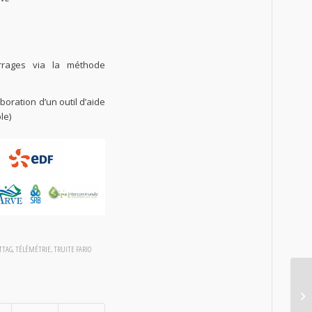
arrages via la méthode
boration d’un outil d’aide
le)
TTAG
,
TÉLÉMÉTRIE
,
TRUITE FARIO
Re