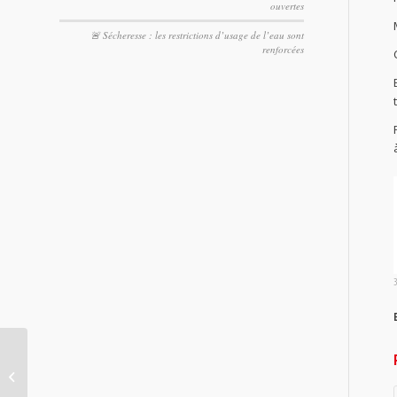
ouvertes
🚨 Sécheresse : les restrictions d’usage de l’eau sont
renforcées
3
Des travaux sur le Chéran