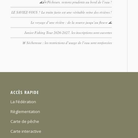
🌊🎣 Pêcheurs, restons prudents au bord de l’eau !
LE SAVIEZ-VOUS ? La truite fario est une véritable reine des rivières !
Le voyage d’une rivière : de la source jusqu’au fleuve 🌊
Junior Fishing Tour 2026-2027, les inscriptions sont ouvertes
🚨 Sécheresse : les restrictions d’usage de l’eau sont renforcées
ACCÈS RAPIDE
La Fédération
Règlementation
Carte de pêche
Carte interactive