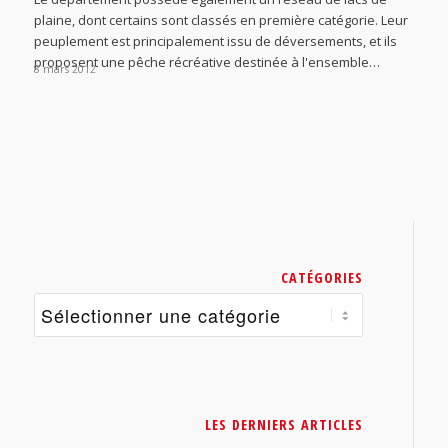
plaine, dont certains sont classés en première catégorie. Leur
peuplement est principalement issu de déversements, et ils
proposent une pêche récréative destinée à l'ensemble…
8 mars 2012
CATÉGORIES
Catégories
LES DERNIERS ARTICLES