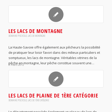
LES LACS DE MONTAGNE
DOMAINE PISCICOLE
,
LACS DE MONTAGNE
La Haute-Savoie offre également aux pêcheurs la possibilité
de pratiquer leur loisir favori dans des milieux particuliers et
somptueux, les lacs de montagne. Véritables vitrines de la
pêche en montagne, leur pêche constitue souvent une…
8 mars 2012
LES LACS DE PLAINE DE 1ÈRE CATÉGORIE
DOMAINE PISCICOLE
,
LACS DE 1ÈRE CATÉGORIE
Le département possède également un réseau de lacs de