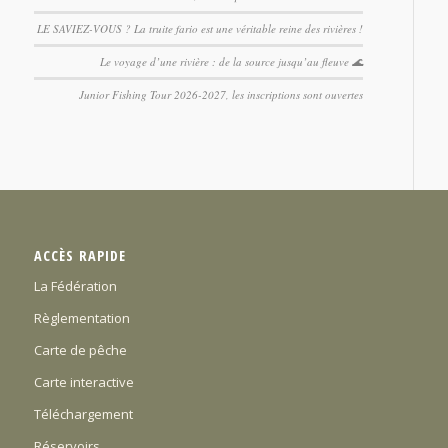
LE SAVIEZ-VOUS ? La truite fario est une véritable reine des rivières !
Le voyage d’une rivière : de la source jusqu’au fleuve 🌊
Junior Fishing Tour 2026-2027, les inscriptions sont ouvertes
ACCÈS RAPIDE
La Fédération
Règlementation
Carte de pêche
Carte interactive
Téléchargement
Réservoirs