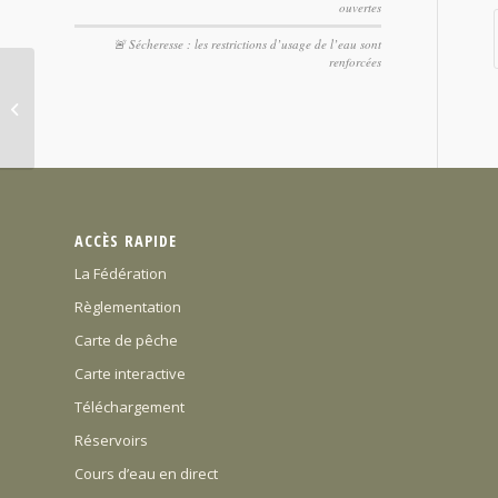
ouvertes
🚨 Sécheresse : les restrictions d’usage de l’eau sont
renforcées
Cartes de pêche 2021
ACCÈS RAPIDE
La Fédération
Règlementation
Carte de pêche
Carte interactive
Téléchargement
Réservoirs
Cours d’eau en direct