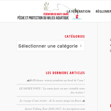
LA FÉDÉRATION
RÈGLEME
CATÉGORIES
Catégories
LES DERNIERS ARTICLES
🌊🎣 Pêcheurs, restons prudents au bord de l’eau !
LE SAVIEZ-VOUS ? La truite fario est une véritable reine
des rivières !
Le voyage d’une rivière : de la source jusqu’au fleuve 🌊
Junior Fishing Tour 2026-2027, les inscriptions sont