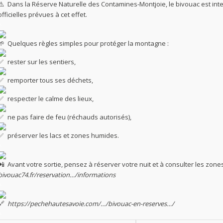
Dans la Réserve Naturelle des Contamines-Montjoie, le bivouac est interd
officielles prévues à cet effet.
^
Quelques règles simples pour protéger la montagne :
rester sur les sentiers,
remporter tous ses déchets,
respecter le calme des lieux,
ne pas faire de feu (réchauds autorisés),
préserver les lacs et zones humides.
^
Avant votre sortie, pensez à réserver votre nuit et à consulter les zone
bivouac74.fr/reservation…/informations
^
https://pechehautesavoie.com/…/bivouac-en-reserves…/
^