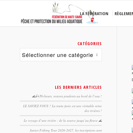
LA FÉDÉRATION
RÈGLEME
CATÉGORIES
Catégories
LES DERNIERS ARTICLES
🌊🎣 Pêcheurs, restons prudents au bord de l’eau !
LE SAVIEZ-VOUS ? La truite fario est une véritable reine
des rivières !
Le voyage d’une rivière : de la source jusqu’au fleuve 🌊
Junior Fishing Tour 2026-2027, les inscriptions sont