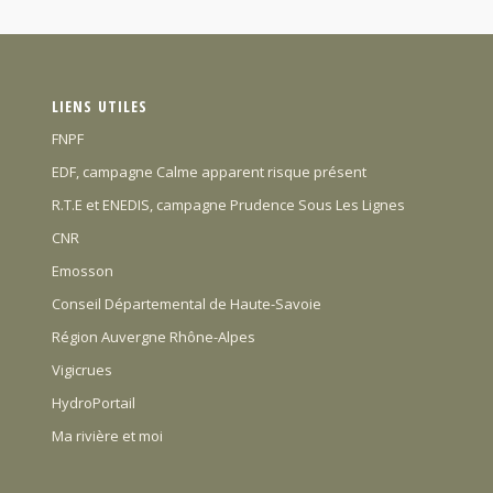
LIENS UTILES
FNPF
EDF, campagne Calme apparent risque présent
R.T.E et ENEDIS, campagne Prudence Sous Les Lignes
CNR
Emosson
Conseil Départemental de Haute-Savoie
Région Auvergne Rhône-Alpes
Vigicrues
HydroPortail
Ma rivière et moi