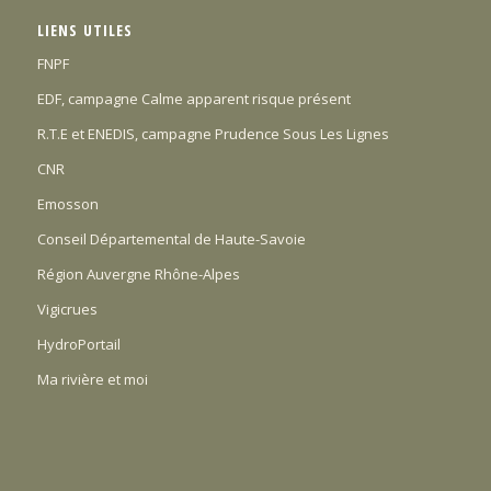
LIENS UTILES
FNPF
EDF, campagne Calme apparent risque présent
R.T.E et ENEDIS, campagne Prudence Sous Les Lignes
CNR
Emosson
Conseil Départemental de Haute-Savoie
Région Auvergne Rhône-Alpes
Vigicrues
HydroPortail
Ma rivière et moi