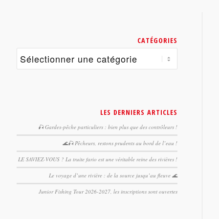
CATÉGORIES
Catégories
LES DERNIERS ARTICLES
🎣 Gardes-pêche particuliers : bien plus que des contrôleurs !
🌊🎣 Pêcheurs, restons prudents au bord de l’eau !
LE SAVIEZ-VOUS ? La truite fario est une véritable reine des rivières !
Le voyage d’une rivière : de la source jusqu’au fleuve 🌊
Junior Fishing Tour 2026-2027, les inscriptions sont ouvertes