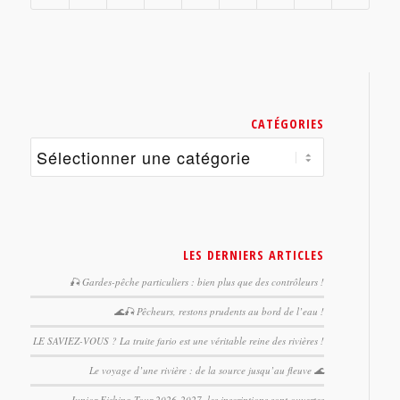
CATÉGORIES
Catégories
LES DERNIERS ARTICLES
🎣 Gardes-pêche particuliers : bien plus que des contrôleurs !
🌊🎣 Pêcheurs, restons prudents au bord de l’eau !
LE SAVIEZ-VOUS ? La truite fario est une véritable reine des rivières !
Le voyage d’une rivière : de la source jusqu’au fleuve 🌊
Junior Fishing Tour 2026-2027, les inscriptions sont ouvertes