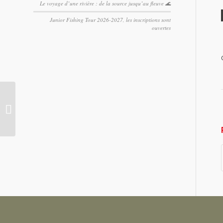
Le voyage d’une rivière : de la source jusqu’au fleuve 🌊
Junior Fishing Tour 2026-2027, les inscriptions sont
ouvertes
Sécheresse: niveau
alerte secteurs des
Dranses, Usses,
Menoge, Arve aval,
Arve...