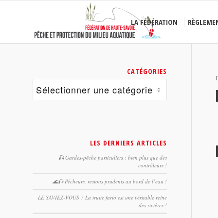
LA FÉDÉRATION
RÈGLEME
CATÉGORIES
Catégories
LES DERNIERS ARTICLES
🎣 Gardes-pêche particuliers : bien plus que des
contrôleurs !
🌊🎣 Pêcheurs, restons prudents au bord de l’eau !
LE SAVIEZ-VOUS ? La truite fario est une véritable reine
des rivières !